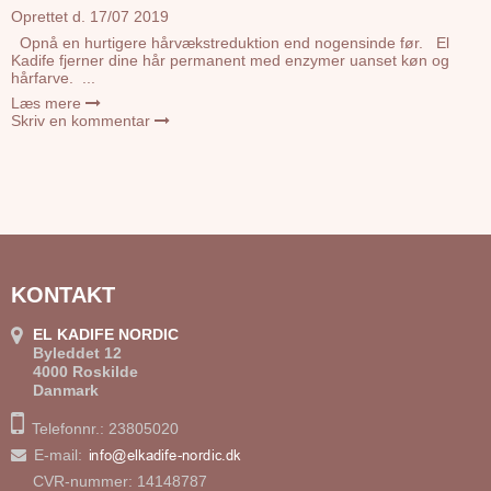
Oprettet d.
17/07 2019
Opnå en hurtigere hårvækstreduktion end nogensinde før. El
Kadife fjerner dine hår permanent med enzymer uanset køn og
hårfarve. ...
Læs mere
Skriv en kommentar
KONTAKT
EL KADIFE NORDIC
Byleddet 12
4000 Roskilde
Danmark
Telefonnr.: 23805020
E-mail
:
CVR-nummer: 14148787