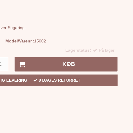
aver Sugaring.
Model/Varenr.:
15002
Lagerstatus:
På lager
.
KØB
IG LEVERING
8 DAGES RETURRET