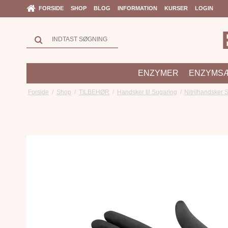
FORSIDE
SHOP
BLOG
INFORMATION
KURSER
LOGIN
ENZYMER
ENZYMS
Forside
/
Shop
/
TILBEHØR
/
Handsker til Sugaring
/
Nitrilhandsker S