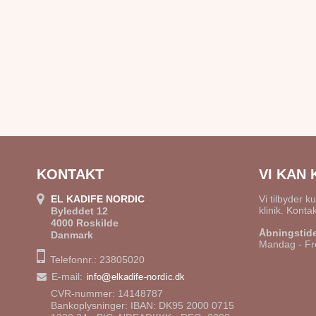
KONTAKT
VI KAN 
EL KADIFE NORDIC
Vi tilbyder k
klinik. Kontak
Byleddet 12
4000 Roskilde
Åbningstide
Danmark
Mandag - Fr
Telefonnr.: 23805020
E-mail
:
CVR-nummer: 14148787
Bankoplysninger: IBAN: DK95 2000 0715