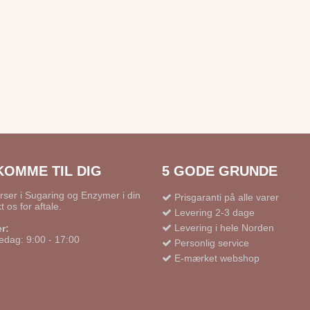
KOMME TIL DIG
5 GODE GRUNDE
urser i Sugaring og Enzymer i din
Prisgaranti på alle varer
t os for aftale.
Levering 2-3 dage
Levering i hele Norden
r:
edag: 9:00 - 17:00
Personlig service
E-mærket webshop