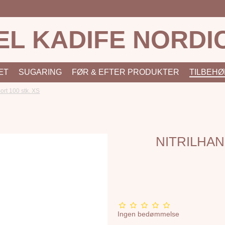
EL KADIFE NORDI
ÆT
SUGARING
FØR & EFTER PRODUKTER
TILBEHØ
ort 100 stk. XS
NITRILHAN
Ingen bedømmelse