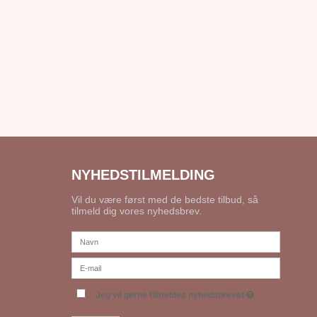
NYHEDSTILMELDING
Vil du være først med de bedste tilbud, så
tilmeld dig vores nyhedsbrev.
Jeg vil gerne tilmeldes nyhedsbrevet