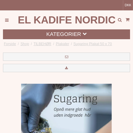
DKK
EL KADIFE NORDIC
KATEGORIER
Forside
/
Shop
/
TILBEHØR
/
Plakater
/
Sugaring Plakat 50 x 70