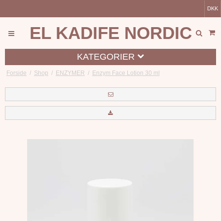
DKK
EL KADIFE NORDIC
KATEGORIER
Forside
/
Shop
/
ENZYMER
/
Enzym Face Lotion 30 ml