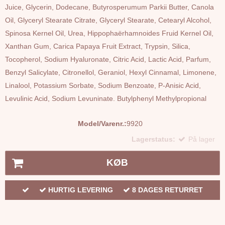
Juice, Glycerin, Dodecane, Butyrosperumum Parkii Butter, Canola
Oil, Glyceryl Stearate Citrate, Glyceryl Stearate, Cetearyl Alcohol,
Spinosa Kernel Oil, Urea, Hippophaërhamnoides Fruid Kernel Oil,
Xanthan Gum, Carica Papaya Fruit Extract, Trypsin, Silica,
Tocopherol, Sodium Hyaluronate, Citric Acid, Lactic Acid, Parfum,
Benzyl Salicylate, Citronellol, Geraniol, Hexyl Cinnamal, Limonene,
Linalool, Potassium Sorbate, Sodium Benzoate, P-Anisic Acid,
Levulinic Acid, Sodium Levuninate. Butylphenyl Methylpropional
Model/Varenr.:
9920
Lagerstatus:
På lager
KØB
HURTIG LEVERING
8 DAGES RETURRET