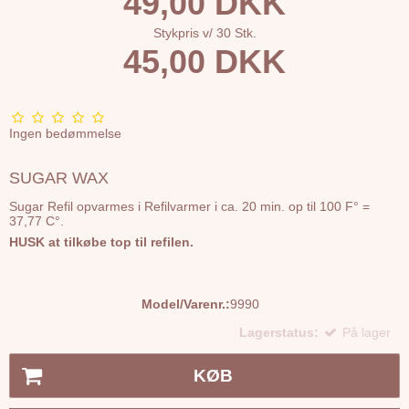
49,00 DKK
Stykpris v/ 30 Stk.
45,00 DKK
Ingen bedømmelse
SUGAR WAX
Sugar Refil opvarmes i Refilvarmer i ca. 20 min. op til 100 F° =
37,77 C°.
HUSK at tilkøbe top til refilen.
Model/Varenr.:
9990
Lagerstatus:
På lager
KØB