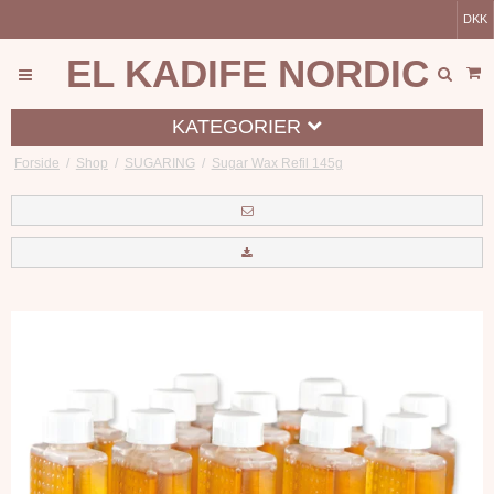
DKK
EL KADIFE NORDIC
KATEGORIER
Forside
/
Shop
/
SUGARING
/
Sugar Wax Refil 145g